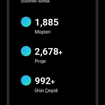
çözümleri sunduk.
1,893
Müşteri
2,690
+
Proje
996
+
Ürün Çeşidi