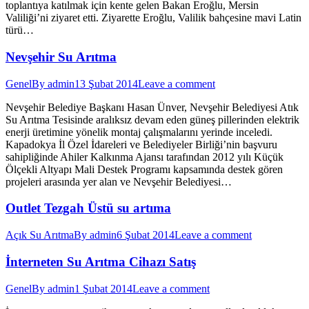
toplantıya katılmak için kente gelen Bakan Eroğlu, Mersin
Valiliği’ni ziyaret etti. Ziyarette Eroğlu, Valilik bahçesine mavi Latin
türü…
Nevşehir Su Arıtma
Genel
By
admin
13 Şubat 2014
Leave a comment
Nevşehir Belediye Başkanı Hasan Ünver, Nevşehir Belediyesi Atık
Su Arıtma Tesisinde aralıksız devam eden güneş pillerinden elektrik
enerji üretimine yönelik montaj çalışmalarını yerinde inceledi.
Kapadokya İl Özel İdareleri ve Belediyeler Birliği’nin başvuru
sahipliğinde Ahiler Kalkınma Ajansı tarafından 2012 yılı Küçük
Ölçekli Altyapı Mali Destek Programı kapsamında destek gören
projeleri arasında yer alan ve Nevşehir Belediyesi…
Outlet Tezgah Üstü su artıma
Açık Su Arıtma
By
admin
6 Şubat 2014
Leave a comment
İnterneten Su Arıtma Cihazı Satış
Genel
By
admin
1 Şubat 2014
Leave a comment