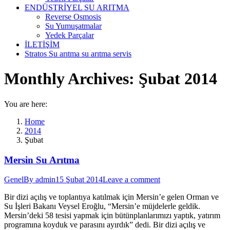
ENDÜSTRİYEL SU ARITMA
Reverse Osmosis
Su Yumuşatmalar
Yedek Parçalar
İLETİŞİM
Stratos Su arıtma su arıtma servis
Monthly Archives:
Şubat 2014
You are here:
Home
2014
Şubat
Mersin Su Arıtma
Genel
By
admin
15 Şubat 2014
Leave a comment
Bir dizi açılış ve toplantıya katılmak için Mersin’e gelen Orman ve
Su İşleri Bakanı Veysel Eroğlu, “Mersin’e müjdelerle geldik.
Mersin’deki 58 tesisi yapmak için bütünplanlarımızı yaptık, yatırım
programına koyduk ve parasını ayırdık” dedi. Bir dizi açılış ve