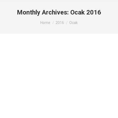
Monthly Archives:
Ocak 2016
You are here:
Home
2016
Ocak
Uv Filtre İle Suda Bulunan Bakterilere
Son.
Genel
By
admin
21 Ocak 2016
Suyun içinde buluna bakterileri uv filtre yardımı ile
yok etmek için bizi arayınız.
İzmir Su Arıtma Servis