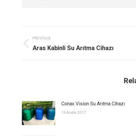
Post
PREVIOUS
navigation
Previous
Aras Kabinli Su Arıtma Cihazı
post:
Rel
Conax Vision Su Arıtma Cihazı
19 Aralık 2017