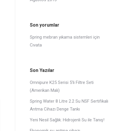
Son yorumlar
Spring mebran yıkama sistemleri
için
Cıvata
Son Yazılar
Omnipure K25 Serisi 5’li Filtre Seti
(Amerikan Malı)
Spring Water 8 Litre 2.2 Su NSF Sertifikalı
Arıtma Cihazı Denge Tankı
Yeni Nesil Sağlık: Hidrojenli Su ile Tanış!
Ekonomik su arıtma cihazı