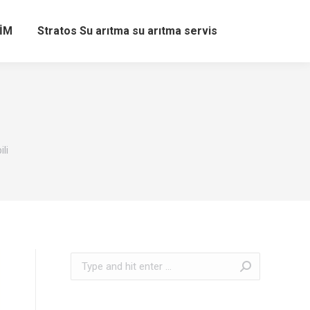
ŞİM
Stratos Su arıtma su arıtma servis
li
Search: