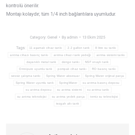
kontrolü önerilir.
Montajı kolaydır; tüm 1/4 inch bağlantılara uyumludur.
Category:
Genel
By
admin
13 Ekim 2025
Tags:
11 aşamalı cihaz tankı
2.2 gallon tank
8 litre su tankı
arıtma cihazı basınç tankı
arıtma cihazı tank yedeği
arıtma sistemi tankı
dayanıklı metal tank
denge tankı
NSF onaylı tank
Omnipure uyumlu tank
pompalı cihaz tankı
RO basınç tankı
sessiz çalışma tankı
Spring Water aksesuar
Spring Water orijinal parça
Spring Water uyumlu tank
SpringWater
su arıtma basınç deposu
su arıtma deposu
su arıtma sistemi
su arıtma tankı
su arıtma teknolojisi
su arıtma yedek parça
temiz su teknolojisi
tezgah altı tank