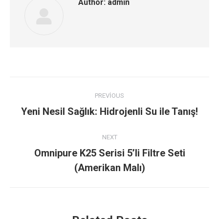
Author:
admin
Post
PREVIOUS
navigation
Previous
Yeni Nesil Sağlık: Hidrojenli Su ile Tanış!
post:
NEXT
Omnipure K25 Serisi 5’li Filtre Seti
Next
(Amerikan Malı)
post: